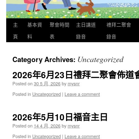
主
基本資
聚會時間
主日講道
禮拜二聚會
頁
料
表
錄音
錄音
Uncategorized
Category Archives:
2026年6月23日禮拜二聚會佈道
Posted on
30 5 月, 2026
by
mysnr
Posted in
Uncategorized
|
Leave a comment
2026年5月10日福音主日
Posted on
14 4 月, 2026
by
mysnr
Posted in
Uncategorized
|
Leave a comment