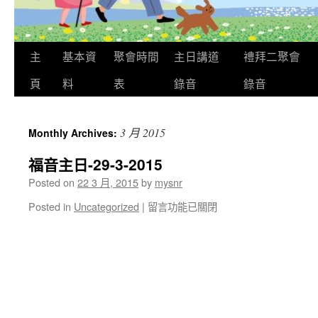
主
基本資
聚會時間
主日講道
禮拜二聚會
頁
料
表
錄音
錄音
3 月 2015
Monthly Archives:
福音主日-29-3-2015
Posted on
22 3 月, 2015
by
mysnr
在
Posted in
Uncategorized
|
留言功能已關閉
〈福
音
主
日-29-
3-
2015〉
中