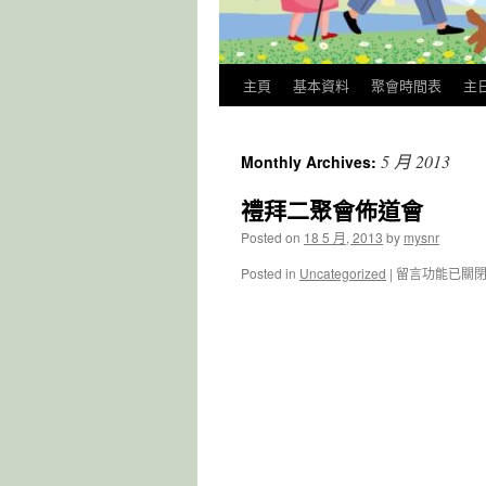
主頁
基本資料
聚會時間表
主
5 月 2013
Monthly Archives:
禮拜二聚會佈道會
Posted on
18 5 月, 2013
by
mysnr
在
Posted in
Uncategorized
|
留言功能已關
〈禮
拜
二
聚
會
佈
道
會〉
中