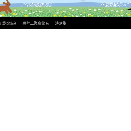
日講道錄音
禮拜二聚會錄音
詩歌集
閉