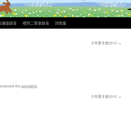
日講道錄音
禮拜二聚會錄音
詩歌集
少年夏令會2015
→
Bookmark the
permalink
.
少年夏令會2015
→