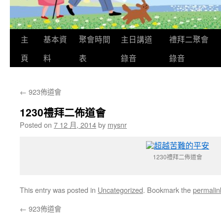
主
基本資
聚會時間
主日講道
禮拜二聚會
頁
料
表
錄音
錄音
←
923佈道會
1230禮拜二佈道會
Posted on
7 12 月, 2014
by
mysnr
1230禮拜二佈道會
This entry was posted in
Uncategorized
. Bookmark the
permalin
←
923佈道會